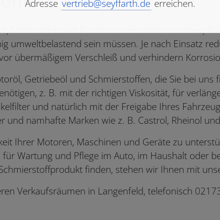
offe
Adresse
vertrieb@seyffarth.de
erreichen.
, Motorräder und Bootsmotoren sind innovative, für d
nig umweltbelastend sein müssen. Je nach Einsatz re
n vor übermäßigem Verschleiß und verhindern Korrosio
toröl, Getriebeöl und Schmierstoffen, die Sie bei uns 
igen, z. B. mit der richtigen Viskosität, für verlänge
kelfilter und natürlich mit der Freigabe Ihres Fahrzeug
ler und namhafte Marken wie z. B. Castrol, Rheinol und
eit Ihrer Motoren, Maschinen und Geräte zu unterstüt
el für Wartung und Pflege im Auto, im Haushalt oder 
ge Schmierstoffprodukt finden, stehen wir Ihnen mit u
eren Verkaufsräumen in Langenfeld, telefonisch 02173