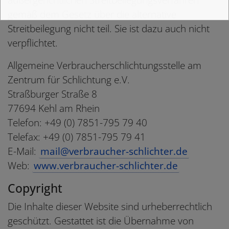
gemäß dem Gesetz über die alternative
Streitbeilegung nicht teil. Sie ist dazu auch nicht
verpflichtet.
Allgemeine Verbraucherschlichtungsstelle am
Zentrum für Schlichtung e.V.
Straßburger Straße 8
77694 Kehl am Rhein
Telefon: +49 (0) 7851-795 79 40
Telefax: +49 (0) 7851-795 79 41
E-Mail:
mail@verbraucher-schlichter.de
Web:
www.verbraucher-schlichter.de
Copyright
Die Inhalte dieser Website sind urheberrechtlich
geschützt. Gestattet ist die Übernahme von