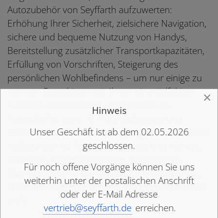
Autozubehör von Seyffarth aufzuwerten:
Erhöhung Ihrer Sicherheit, zielsichere Navigation,
sichere und bequeme Nutzung von Handys,
Bereitstellung zusätzlicher Transportkapazitäten,
Erfüllung von Vorschriften, Steigerung des
persönlichen Wohlbefindens – um nur einige zu
nennen. Dazu bieten wir Ihnen eine vielfältige
×
Auswahl an nützlichem und innovativen
Hinweis
Autozubehör wie z. B. Auto-Sitzbezüge (mit
Unser Geschäft ist ab dem 02.05.2026
Bestellservice für Maßanfertigungen), Automatten,
geschlossen.
Halterungen für Navigationsgeräte und Handys,
Bluetooth-Freisprechanlagen, Warnwesten,
Für noch offene Vorgänge können Sie uns
Warndreiecke, Verbandskästen, Lenkradbänder,
weiterhin unter der postalischen Anschrift
Starthilfekabel, Parkscheibe, Eiskratzer und vieles
oder der E-Mail Adresse
mehr.
vertrieb@seyffarth.de
erreichen.